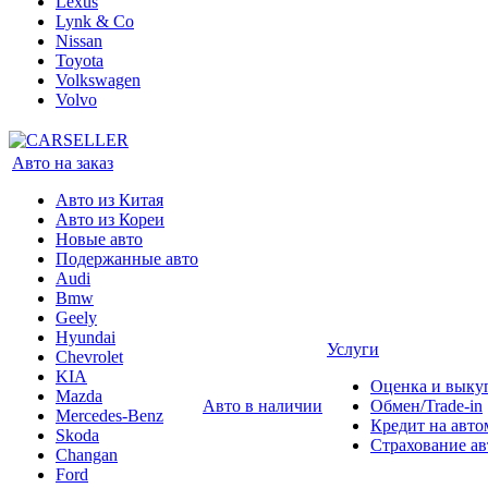
Lexus
Lynk & Co
Nissan
Toyota
Volkswagen
Volvo
Авто на заказ
Авто из Китая
Авто из Кореи
Новые авто
Подержанные авто
Audi
Bmw
Geely
Hyundai
Услуги
Chevrolet
KIA
Оценка и выку
Mazda
Авто в наличии
Обмен/Trade-in
Mercedes-Benz
Кредит на авто
Skoda
Страхование а
Changan
Ford