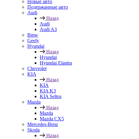
Новые авто
Подержанные авто
Audi
Назад
Audi
Audi A3
Bmw
Geely
Hyundai
Назад
Hyundai
Hyundai Elantra
Chevrolet
KIA
Назад
KIA
KIA K3
KIA Seltos
Mazda
Назад
Mazda
Mazda CX5
Mercedes-Benz
Skoda
Назад