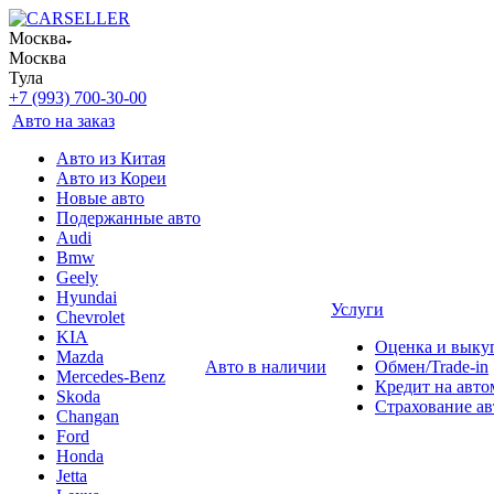
Москва
Москва
Тула
+7 (993) 700-30-00
Авто на заказ
Авто из Китая
Авто из Кореи
Новые авто
Подержанные авто
Audi
Bmw
Geely
Hyundai
Услуги
Chevrolet
KIA
Оценка и выку
Mazda
Авто в наличии
Обмен/Trade-in
Mercedes-Benz
Кредит на авто
Skoda
Страхование а
Changan
Ford
Honda
Jetta