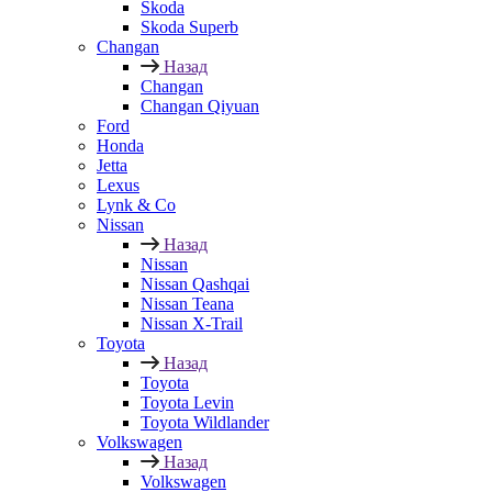
Skoda
Skoda Superb
Changan
Назад
Changan
Changan Qiyuan
Ford
Honda
Jetta
Lexus
Lynk & Co
Nissan
Назад
Nissan
Nissan Qashqai
Nissan Teana
Nissan X-Trail
Toyota
Назад
Toyota
Toyota Levin
Toyota Wildlander
Volkswagen
Назад
Volkswagen