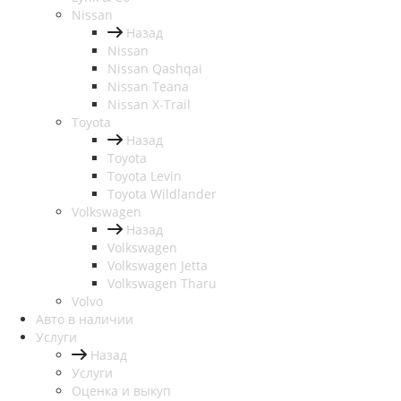
Nissan
Назад
Nissan
Nissan Qashqai
Nissan Teana
Nissan X-Trail
Toyota
Назад
Toyota
Toyota Levin
Toyota Wildlander
Volkswagen
Назад
Volkswagen
Volkswagen Jetta
Volkswagen Tharu
Volvo
Авто в наличии
Услуги
Назад
Услуги
Оценка и выкуп