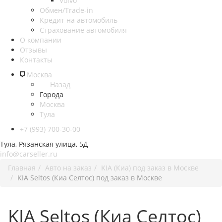
Volvo
Обмен/Trade-in
Кредит на автомобиль
Страхование автомобиля
О компании
Отзывы
Контакты
Москва
Назад
Города
Москва
Тула
+7 (993) 700-30-00
Тула, Рязанская улица, 5Д
info@carseller.ru
Главная
Авто на заказ
KIA (Киа) под заказ в Москве
KIA Seltos (Киа Селтос) под заказ в Москве
KIA Seltos (Киа Селтос)