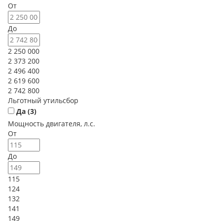
От
До
2 250 000
2 373 200
2 496 400
2 619 600
2 742 800
Льготный утильсбор
Да (
3
)
Мощность двигателя, л.с.
От
До
115
124
132
141
149