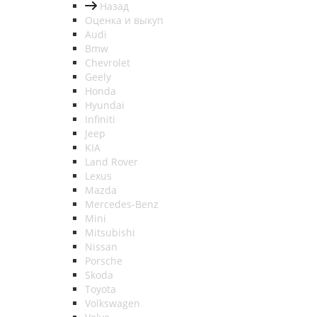
Назад
Оценка и выкуп
Audi
Bmw
Chevrolet
Geely
Honda
Hyundai
Infiniti
Jeep
KIA
Land Rover
Lexus
Mazda
Mercedes-Benz
Mini
Mitsubishi
Nissan
Porsche
Skoda
Toyota
Volkswagen