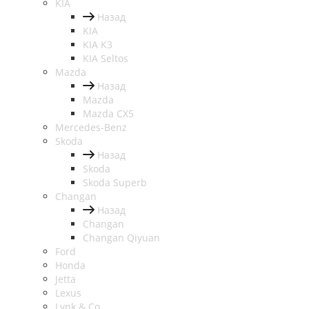
KIA
Назад
KIA
KIA K3
KIA Seltos
Mazda
Назад
Mazda
Mazda CX5
Mercedes-Benz
Skoda
Назад
Skoda
Skoda Superb
Changan
Назад
Changan
Changan Qiyuan
Ford
Honda
Jetta
Lexus
Lynk & Co