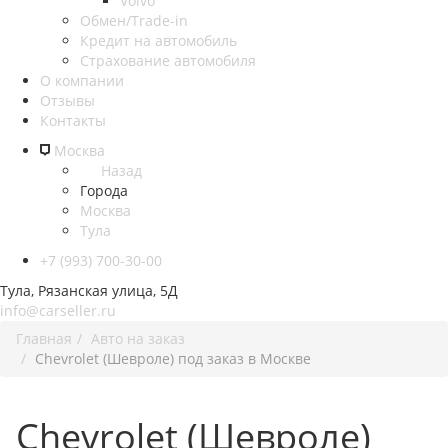
Volvo
Обмен/Trade-in
Кредит на автомобиль
Страхование автомобиля
О компании
Отзывы
Контакты
Москва
Назад
Города
Москва
Тула
+7 (993) 700-30-00
Тула, Рязанская улица, 5Д
info@carseller.ru
Главная
Авто на заказ
Chevrolet (Шевроле) под заказ в Москве
Chevrolet (Шевроле)