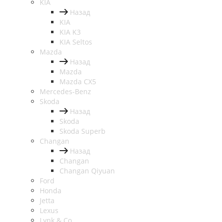
KIA
Назад
KIA
KIA K3
KIA Seltos
Mazda
Назад
Mazda
Mazda CX5
Mercedes-Benz
Skoda
Назад
Skoda
Skoda Superb
Changan
Назад
Changan
Changan Qiyuan
Ford
Honda
Jetta
Lexus
Lynk & Co