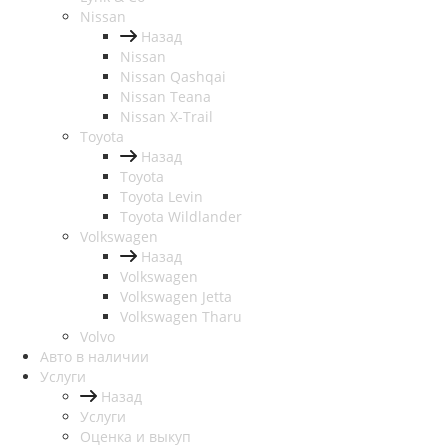
Nissan
Назад
Nissan
Nissan Qashqai
Nissan Teana
Nissan X-Trail
Toyota
Назад
Toyota
Toyota Levin
Toyota Wildlander
Volkswagen
Назад
Volkswagen
Volkswagen Jetta
Volkswagen Tharu
Volvo
Авто в наличии
Услуги
Назад
Услуги
Оценка и выкуп