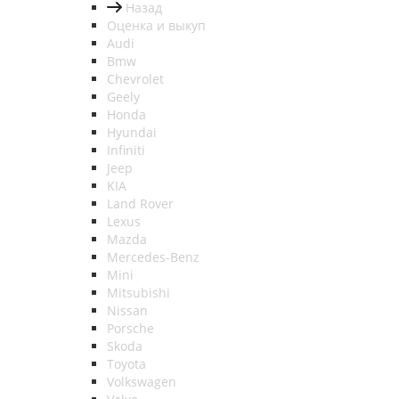
Назад
Оценка и выкуп
Audi
Bmw
Chevrolet
Geely
Honda
Hyundai
Infiniti
Jeep
KIA
Land Rover
Lexus
Mazda
Mercedes-Benz
Mini
Mitsubishi
Nissan
Porsche
Skoda
Toyota
Volkswagen