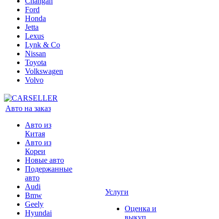
Changan
Ford
Honda
Jetta
Lexus
Lynk & Co
Nissan
Toyota
Volkswagen
Volvo
Авто на заказ
Авто из
Китая
Авто из
Кореи
Новые авто
Подержанные
авто
Audi
Услуги
Bmw
Geely
Оценка и
Hyundai
выкуп