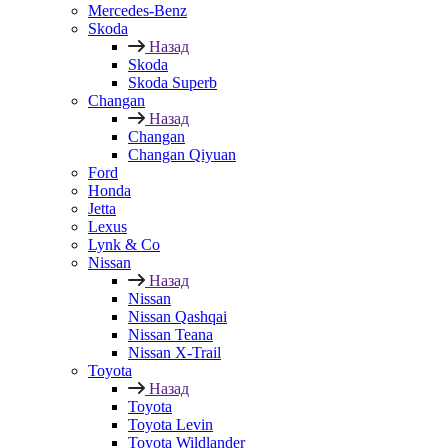
Mercedes-Benz
Skoda
Назад
Skoda
Skoda Superb
Changan
Назад
Changan
Changan Qiyuan
Ford
Honda
Jetta
Lexus
Lynk & Co
Nissan
Назад
Nissan
Nissan Qashqai
Nissan Teana
Nissan X-Trail
Toyota
Назад
Toyota
Toyota Levin
Toyota Wildlander