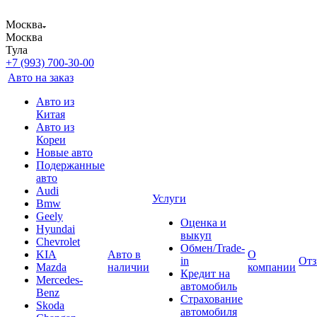
Москва
Москва
Тула
+7 (993) 700-30-00
Авто на заказ
Авто из
Китая
Авто из
Кореи
Новые авто
Подержанные
авто
Audi
Услуги
Bmw
Geely
Оценка и
Hyundai
выкуп
Chevrolet
Обмен/Trade-
KIA
Авто в
О
in
От
Mazda
наличии
компании
Кредит на
Mercedes-
автомобиль
Benz
Страхование
Skoda
автомобиля