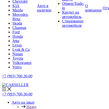
Chevrolet
Обмен/Trade-
KIA
Авто в
О
in
От
Mazda
наличии
компании
Кредит на
Mercedes-
автомобиль
Benz
Страхование
Skoda
автомобиля
Changan
Ford
Honda
Jetta
Lexus
Lynk & Co
Nissan
Toyota
Volkswagen
Volvo
+7 (993) 700-30-00
+7 (993) 700-30-00
Авто на заказ
Назад