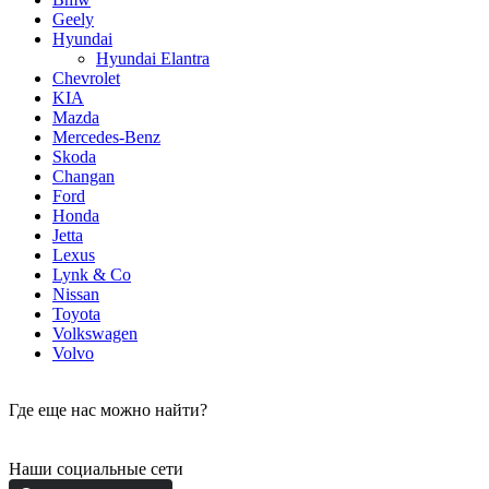
Geely
Hyundai
Hyundai Elantra
Chevrolet
KIA
Mazda
Mercedes-Benz
Skoda
Changan
Ford
Honda
Jetta
Lexus
Lynk & Co
Nissan
Toyota
Volkswagen
Volvo
Где еще нас можно найти?
Наши социальные сети