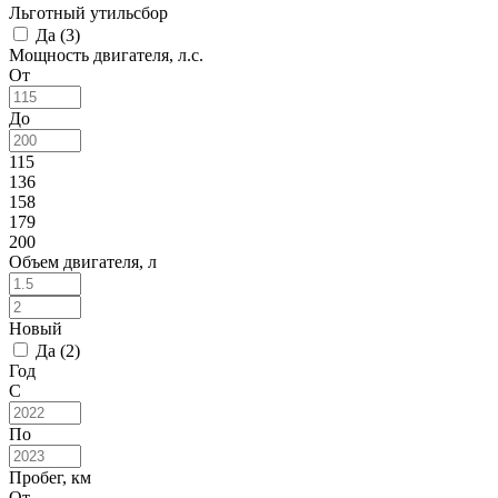
Льготный утильсбор
Да (
3
)
Мощность двигателя, л.с.
От
До
115
136
158
179
200
Объем двигателя, л
Новый
Да (
2
)
Год
С
По
Пробег, км
От