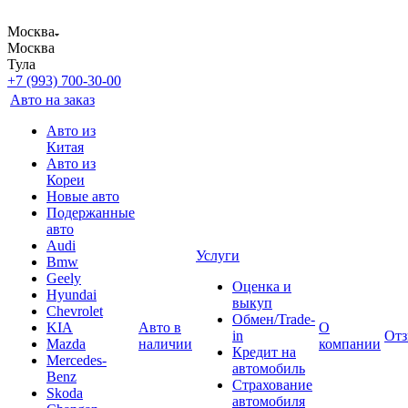
Москва
Москва
Тула
+7 (993) 700-30-00
Авто на заказ
Авто из
Китая
Авто из
Кореи
Новые авто
Подержанные
авто
Audi
Услуги
Bmw
Geely
Оценка и
Hyundai
выкуп
Chevrolet
Обмен/Trade-
KIA
Авто в
О
in
От
Mazda
наличии
компании
Кредит на
Mercedes-
автомобиль
Benz
Страхование
Skoda
автомобиля