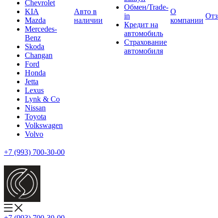
Chevrolet
Обмен/Trade-
KIA
Авто в
О
in
От
Mazda
наличии
компании
Кредит на
Mercedes-
автомобиль
Benz
Страхование
Skoda
автомобиля
Changan
Ford
Honda
Jetta
Lexus
Lynk & Co
Nissan
Toyota
Volkswagen
Volvo
+7 (993) 700-30-00
+7 (993) 700-30-00