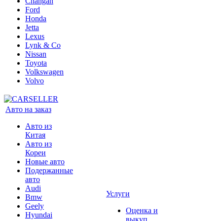
Changan
Ford
Honda
Jetta
Lexus
Lynk & Co
Nissan
Toyota
Volkswagen
Volvo
Авто на заказ
Авто из
Китая
Авто из
Кореи
Новые авто
Подержанные
авто
Audi
Услуги
Bmw
Geely
Оценка и
Hyundai
выкуп