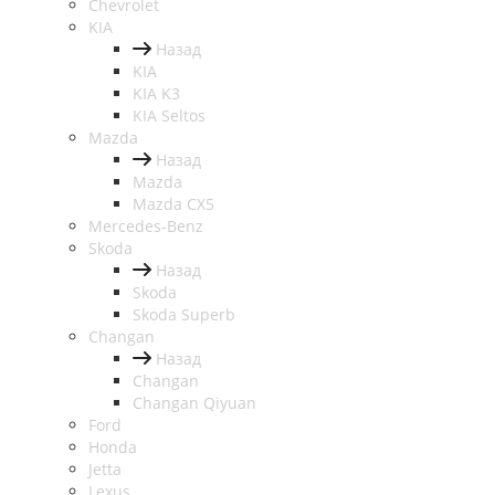
Chevrolet
KIA
Назад
KIA
KIA K3
KIA Seltos
Mazda
Назад
Mazda
Mazda CX5
Mercedes-Benz
Skoda
Назад
Skoda
Skoda Superb
Changan
Назад
Changan
Changan Qiyuan
Ford
Honda
Jetta
Lexus