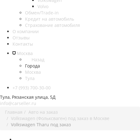
Volkswagen
Volvo
Обмен/Trade-in
Кредит на автомобиль
Страхование автомобиля
О компании
Отзывы
Контакты
Москва
Назад
Города
Москва
Тула
+7 (993) 700-30-00
Тула, Рязанская улица, 5Д
info@carseller.ru
Главная
Авто на заказ
Volkswagen (Фольксваген) под заказ в Москве
Volkswagen Tharu под заказ