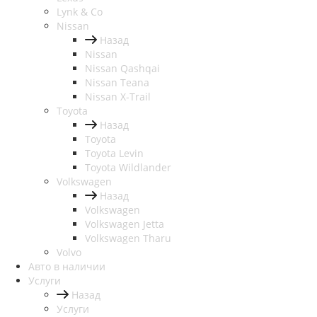
Lynk & Co
Nissan
Назад
Nissan
Nissan Qashqai
Nissan Teana
Nissan X-Trail
Toyota
Назад
Toyota
Toyota Levin
Toyota Wildlander
Volkswagen
Назад
Volkswagen
Volkswagen Jetta
Volkswagen Tharu
Volvo
Авто в наличии
Услуги
Назад
Услуги