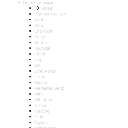
Оценка и выкуп
Назад
Оценка и выкуп
Audi
Bmw
Chevrolet
Geely
Honda
Hyundai
Infiniti
Jeep
KIA
Land Rover
Lexus
Mazda
Mercedes-Benz
Mini
Mitsubishi
Nissan
Porsche
Skoda
Toyota