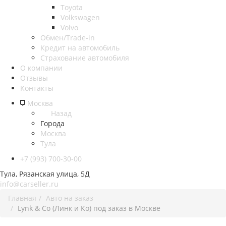
Toyota
Volkswagen
Volvo
Обмен/Trade-in
Кредит на автомобиль
Страхование автомобиля
О компании
Отзывы
Контакты
Москва
Назад
Города
Москва
Тула
+7 (993) 700-30-00
Тула, Рязанская улица, 5Д
info@carseller.ru
Главная
Авто на заказ
Lynk & Co (Линк и Ко) под заказ в Москве