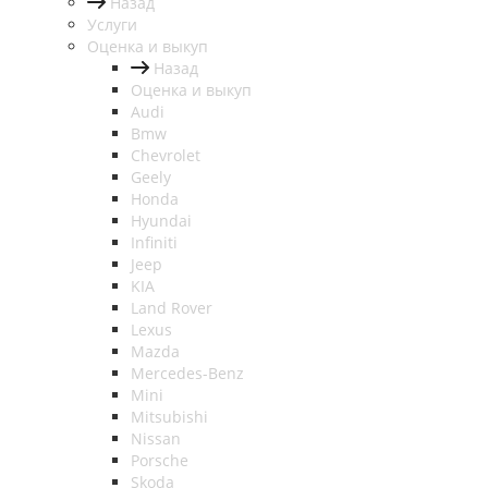
Назад
Услуги
Оценка и выкуп
Назад
Оценка и выкуп
Audi
Bmw
Chevrolet
Geely
Honda
Hyundai
Infiniti
Jeep
KIA
Land Rover
Lexus
Mazda
Mercedes-Benz
Mini
Mitsubishi
Nissan
Porsche
Skoda