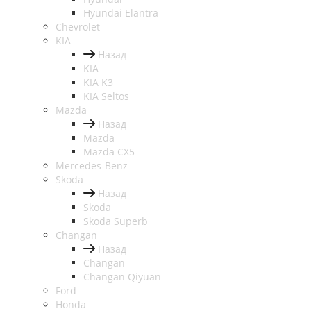
Hyundai Elantra
Chevrolet
KIA
Назад
KIA
KIA K3
KIA Seltos
Mazda
Назад
Mazda
Mazda CX5
Mercedes-Benz
Skoda
Назад
Skoda
Skoda Superb
Changan
Назад
Changan
Changan Qiyuan
Ford
Honda