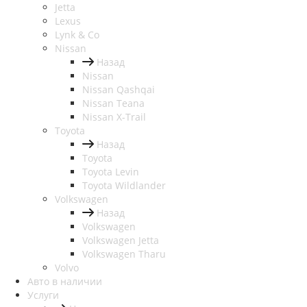
Jetta
Lexus
Lynk & Co
Nissan
Назад
Nissan
Nissan Qashqai
Nissan Teana
Nissan X-Trail
Toyota
Назад
Toyota
Toyota Levin
Toyota Wildlander
Volkswagen
Назад
Volkswagen
Volkswagen Jetta
Volkswagen Tharu
Volvo
Авто в наличии
Услуги