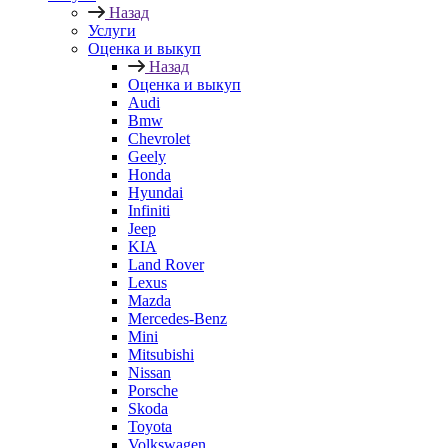
Назад
Услуги
Оценка и выкуп
Назад
Оценка и выкуп
Audi
Bmw
Chevrolet
Geely
Honda
Hyundai
Infiniti
Jeep
KIA
Land Rover
Lexus
Mazda
Mercedes-Benz
Mini
Mitsubishi
Nissan
Porsche
Skoda
Toyota
Volkswagen