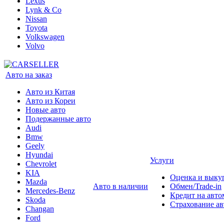
Lexus
Lynk & Co
Nissan
Toyota
Volkswagen
Volvo
Авто на заказ
Авто из Китая
Авто из Кореи
Новые авто
Подержанные авто
Audi
Bmw
Geely
Hyundai
Услуги
Chevrolet
KIA
Оценка и выку
Mazda
Авто в наличии
Обмен/Trade-in
Mercedes-Benz
Кредит на авто
Skoda
Страхование а
Changan
Ford