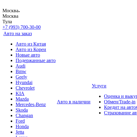
Москва
Москва
Тула
+7 (993) 700-30-00
Авто на заказ
Авто из Китая
Авто из Кореи
Новые авто
Подержанные авто
Audi
Bmw
Geely
Hyundai
Услуги
Chevrolet
KIA
Оценка и выку
Mazda
Авто в наличии
Обмен/Trade-in
Mercedes-Benz
Кредит на авто
Skoda
Страхование а
Changan
Ford
Honda
Jetta