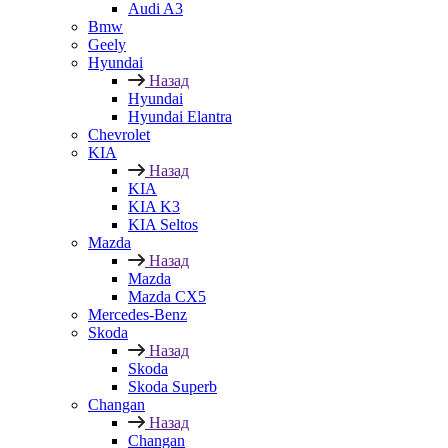
Audi A3
Bmw
Geely
Hyundai
Назад
Hyundai
Hyundai Elantra
Chevrolet
KIA
Назад
KIA
KIA K3
KIA Seltos
Mazda
Назад
Mazda
Mazda CX5
Mercedes-Benz
Skoda
Назад
Skoda
Skoda Superb
Changan
Назад
Changan