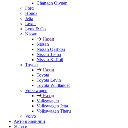
Changan Qiyuan
Ford
Honda
Jetta
Lexus
Lynk & Co
Nissan
Назад
Nissan
Nissan Qashqai
Nissan Teana
Nissan X-Trail
Toyota
Назад
Toyota
Toyota Levin
Toyota Wildlander
Volkswagen
Назад
Volkswagen
Volkswagen Jetta
Volkswagen Tharu
Volvo
Авто в наличии
Услуги