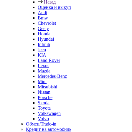
Назад
Оценка и выкуп
Audi
Bmw
Chevrolet
Geely
Honda
Hyundai
Infiniti
Jeep
KIA
Land Rover
Lexus
Mazda
Mercedes-Benz
Mini
Mitsubishi
Nissan
Porsche
Skoda
Toyota
Volkswagen
Volvo
Обмен/Trade-in
Кредит на автомобиль