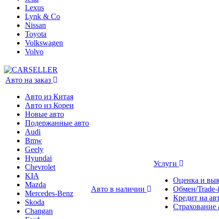
Lexus
Lynk & Co
Nissan
Toyota
Volkswagen
Volvo
Авто на заказ
Авто из Китая
Авто из Кореи
Новые авто
Подержанные авто
Audi
Bmw
Geely
Hyundai
Услуги
Chevrolet
KIA
Оценка и вы
Mazda
Авто в наличии
Обмен/Trade-
Mercedes-Benz
Кредит на ав
Skoda
Страхование 
Changan