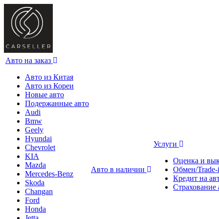
Авто на заказ
Авто из Китая
Авто из Кореи
Новые авто
Подержанные авто
Audi
Bmw
Geely
Hyundai
Услуги
Chevrolet
KIA
Оценка и вы
Mazda
Авто в наличии
Обмен/Trade-
Mercedes-Benz
Кредит на ав
Skoda
Страхование 
Changan
Ford
Honda
Jetta