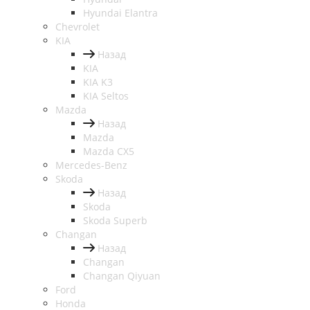
Hyundai Elantra
Chevrolet
KIA
Назад
KIA
KIA K3
KIA Seltos
Mazda
Назад
Mazda
Mazda CX5
Mercedes-Benz
Skoda
Назад
Skoda
Skoda Superb
Changan
Назад
Changan
Changan Qiyuan
Ford
Honda