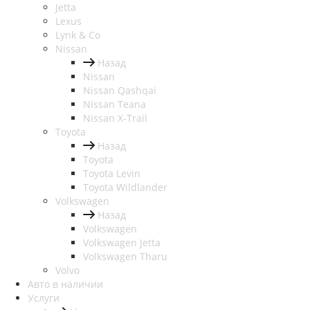
Jetta
Lexus
Lynk & Co
Nissan
Назад
Nissan
Nissan Qashqai
Nissan Teana
Nissan X-Trail
Toyota
Назад
Toyota
Toyota Levin
Toyota Wildlander
Volkswagen
Назад
Volkswagen
Volkswagen Jetta
Volkswagen Tharu
Volvo
Авто в наличии
Услуги