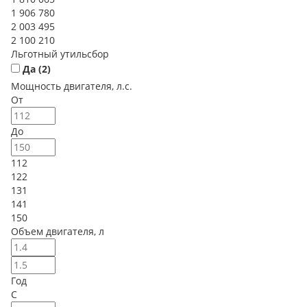
1 906 780
2 003 495
2 100 210
Льготный утильсбор
Да (
2
)
Мощность двигателя, л.с.
От
До
112
122
131
141
150
Объем двигателя, л
Год
С