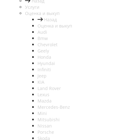
Назад
Услуги
Оценка и выкуп
Назад
Оценка и выкуп
Audi
Bmw
Chevrolet
Geely
Honda
Hyundai
Infiniti
Jeep
KIA
Land Rover
Lexus
Mazda
Mercedes-Benz
Mini
Mitsubishi
Nissan
Porsche
Skoda