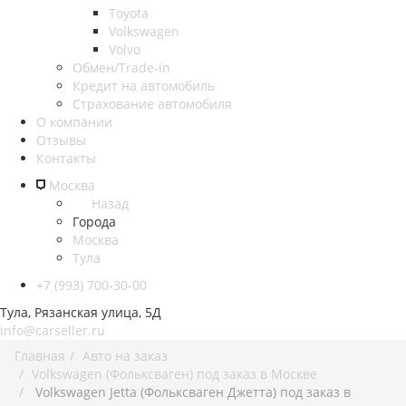
Toyota
Volkswagen
Volvo
Обмен/Trade-in
Кредит на автомобиль
Страхование автомобиля
О компании
Отзывы
Контакты
Москва
Назад
Города
Москва
Тула
+7 (993) 700-30-00
Тула, Рязанская улица, 5Д
info@carseller.ru
Главная
Авто на заказ
Volkswagen (Фольксваген) под заказ в Москве
Volkswagen Jetta (Фольксваген Джетта) под заказ в