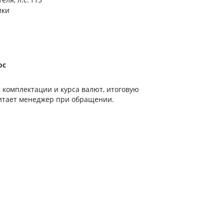
ики
ос
т комплектации и курса валют, итоговую
итает менеджер при обращении.