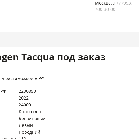
Москва
+7 (993)
700-30-00
gen Tacqua под заказ
 и растаможкой в РФ:
 РФ
2230850
2022
24000
Кроссовер
Бензиновый
Левый
Передний
ля, л.с.
113