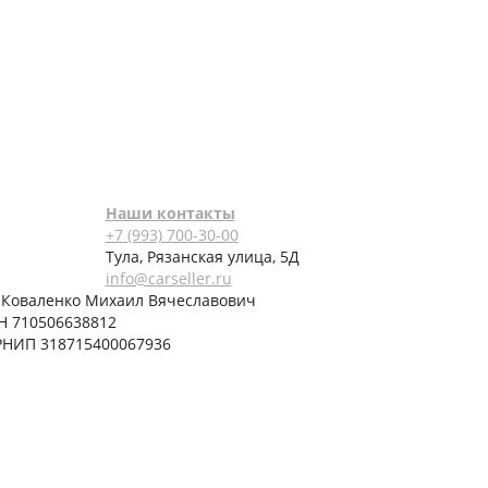
Наши контакты
+7 (993) 700-30-00
Тула, Рязанская улица, 5Д
info@carseller.ru
 Коваленко Михаил Вячеславович
Н 710506638812
РНИП 318715400067936