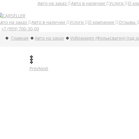
Авто на заказ
Авто в наличии
Услуги
О ко
Авто на заказ
Авто в наличии
Услуги
О компании
Отзывы
+7 (993) 700-30-00
Главная
Авто на заказ
Volkswagen (Фольксваген) под з
Prev
Next