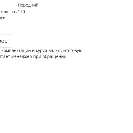
Передний
ля, л.с.
170
ики
рос
т комплектации и курса валют, итоговую
итает менеджер при обращении.