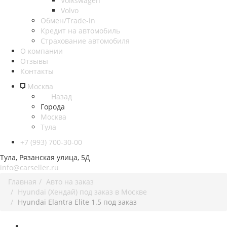
Volkswagen
Volvo
Обмен/Trade-in
Кредит на автомобиль
Страхование автомобиля
О компании
Отзывы
Контакты
Москва
Назад
Города
Москва
Тула
+7 (993) 700-30-00
Тула, Рязанская улица, 5Д
info@carseller.ru
Главная
Авто на заказ
Hyundai (Хендай) под заказ в Москве
Hyundai Elantra Elite 1.5 под заказ