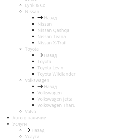
Lynk & Co
Nissan
Назад
Nissan
Nissan Qashqai
Nissan Teana
Nissan X-Trail
Toyota
Назад
Toyota
Toyota Levin
Toyota Wildlander
Volkswagen
Назад
Volkswagen
Volkswagen Jetta
Volkswagen Tharu
Volvo
Авто в наличии
Услуги
Назад
Услуги