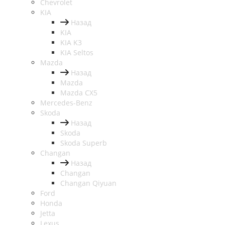
Chevrolet
KIA
Назад
KIA
KIA K3
KIA Seltos
Mazda
Назад
Mazda
Mazda CX5
Mercedes-Benz
Skoda
Назад
Skoda
Skoda Superb
Changan
Назад
Changan
Changan Qiyuan
Ford
Honda
Jetta
Lexus