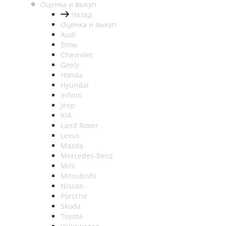
Оценка и выкуп
Назад
Оценка и выкуп
Audi
Bmw
Chevrolet
Geely
Honda
Hyundai
Infiniti
Jeep
KIA
Land Rover
Lexus
Mazda
Mercedes-Benz
Mini
Mitsubishi
Nissan
Porsche
Skoda
Toyota