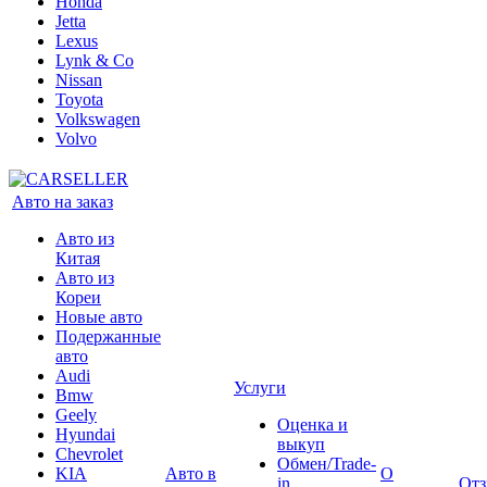
Honda
Jetta
Lexus
Lynk & Co
Nissan
Toyota
Volkswagen
Volvo
Авто на заказ
Авто из
Китая
Авто из
Кореи
Новые авто
Подержанные
авто
Audi
Услуги
Bmw
Geely
Оценка и
Hyundai
выкуп
Chevrolet
Обмен/Trade-
KIA
Авто в
О
in
От