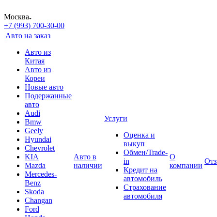
Москва
+7 (993) 700-30-00
Авто на заказ
Авто из
Китая
Авто из
Кореи
Новые авто
Подержанные
авто
Audi
Услуги
Bmw
Geely
Оценка и
Hyundai
выкуп
Chevrolet
Обмен/Trade-
KIA
Авто в
О
in
От
Mazda
наличии
компании
Кредит на
Mercedes-
автомобиль
Benz
Страхование
Skoda
автомобиля
Changan
Ford