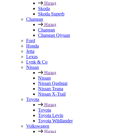
Назад
Skoda
Skoda Superb
Changan
Назад
Changan
Changan Qiyuan
Ford
Honda
Jetta
Lexus
Lynk & Co
Nissan
Назад
Nissan
Nissan Qashqai
Nissan Teana
Nissan X-Trail
Toyota
Назад
Toyota
Toyota Levin
Toyota Wildlander
Volkswagen
Назад