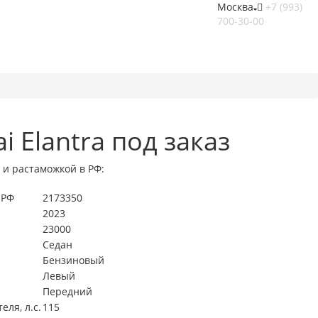
Москва
+7 (993)
700-30-00
i Elantra под заказ
 и растаможкой в РФ:
 РФ
2173350
2023
23000
Седан
Бензиновый
Левый
Передний
ля, л.с.
115