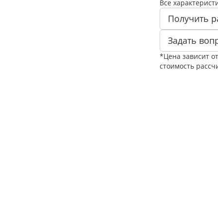
Все характерист
Получить р
Задать воп
*Цена зависит о
стоимость рассч