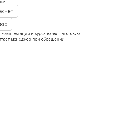
ики
асчет
рос
т комплектации и курса валют, итоговую
итает менеджер при обращении.