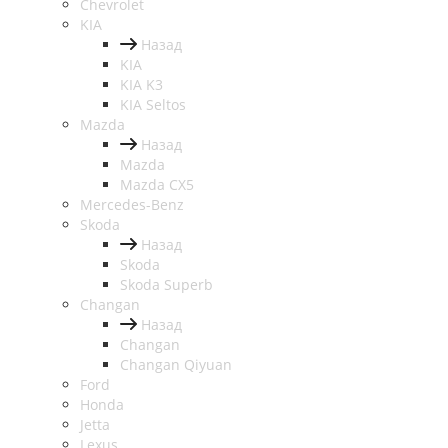
Chevrolet
KIA
Назад
KIA
KIA K3
KIA Seltos
Mazda
Назад
Mazda
Mazda CX5
Mercedes-Benz
Skoda
Назад
Skoda
Skoda Superb
Changan
Назад
Changan
Changan Qiyuan
Ford
Honda
Jetta
Lexus