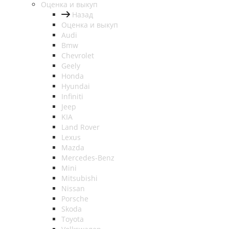
Оценка и выкуп
Назад
Оценка и выкуп
Audi
Bmw
Chevrolet
Geely
Honda
Hyundai
Infiniti
Jeep
KIA
Land Rover
Lexus
Mazda
Mercedes-Benz
Mini
Mitsubishi
Nissan
Porsche
Skoda
Toyota