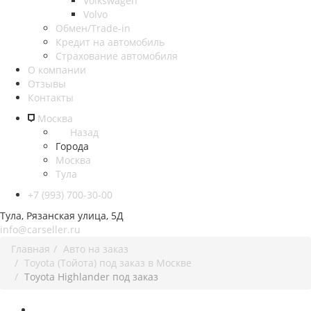
Volkswagen
Volvo
Обмен/Trade-in
Кредит на автомобиль
Страхование автомобиля
О компании
Отзывы
Контакты
Москва
Назад
Города
Москва
Тула
+7 (993) 700-30-00
Тула, Рязанская улица, 5Д
info@carseller.ru
Главная
Авто на заказ
Toyota (Тойота) под заказ в Москве
Toyota Highlander под заказ