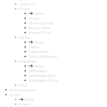
Lynk & Co
Nissan
Назад
Nissan
Nissan Qashqai
Nissan Teana
Nissan X-Trail
Toyota
Назад
Toyota
Toyota Levin
Toyota Wildlander
Volkswagen
Назад
Volkswagen
Volkswagen Jetta
Volkswagen Tharu
Volvo
Авто в наличии
Услуги
Назад
Услуги