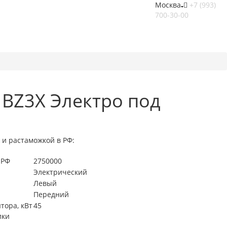
Москва
+7 (993)
700-30-00
 BZ3X Электро под
 и растаможкой в РФ:
 РФ
2750000
Электрический
Левый
Передний
тора, кВт
45
ики