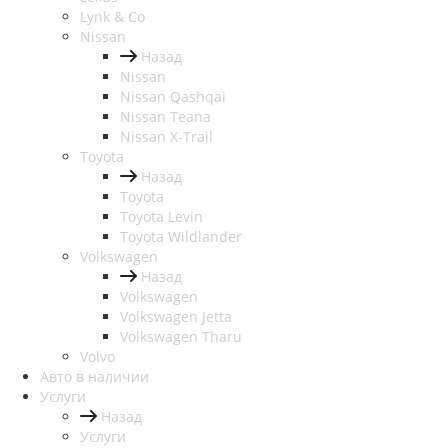
Lynk & Co
Nissan
Назад
Nissan
Nissan Qashqai
Nissan Teana
Nissan X-Trail
Toyota
Назад
Toyota
Toyota Levin
Toyota Wildlander
Volkswagen
Назад
Volkswagen
Volkswagen Jetta
Volkswagen Tharu
Volvo
Авто в наличии
Услуги
Назад
Услуги