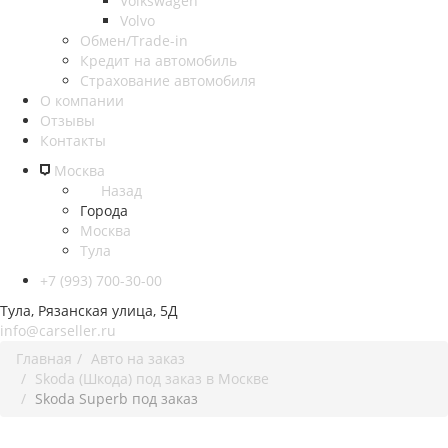
Volkswagen
Volvo
Обмен/Trade-in
Кредит на автомобиль
Страхование автомобиля
О компании
Отзывы
Контакты
Москва
Назад
Города
Москва
Тула
+7 (993) 700-30-00
Тула, Рязанская улица, 5Д
info@carseller.ru
Главная
Авто на заказ
Skoda (Шкода) под заказ в Москве
Skoda Superb под заказ