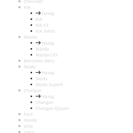
Chevrolet
KIA
Назад
KIA
KIA K3
KIA Seltos
Mazda
Назад
Mazda
Mazda CX5
Mercedes-Benz
Skoda
Назад
Skoda
Skoda Superb
Changan
Назад
Changan
Changan Qiyuan
Ford
Honda
Jetta
Lexus