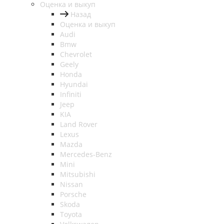
Оценка и выкуп
Назад
Оценка и выкуп
Audi
Bmw
Chevrolet
Geely
Honda
Hyundai
Infiniti
Jeep
KIA
Land Rover
Lexus
Mazda
Mercedes-Benz
Mini
Mitsubishi
Nissan
Porsche
Skoda
Toyota