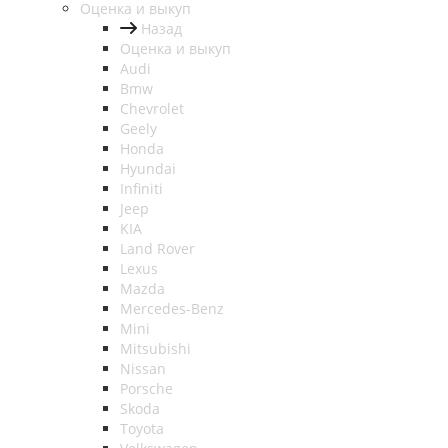
Оценка и выкуп
Назад
Оценка и выкуп
Audi
Bmw
Chevrolet
Geely
Honda
Hyundai
Infiniti
Jeep
KIA
Land Rover
Lexus
Mazda
Mercedes-Benz
Mini
Mitsubishi
Nissan
Porsche
Skoda
Toyota