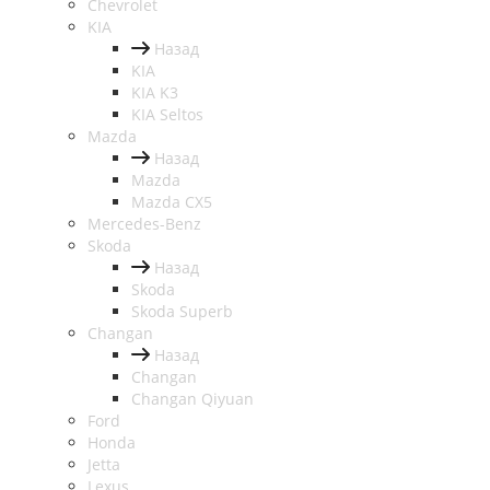
Chevrolet
KIA
Назад
KIA
KIA K3
KIA Seltos
Mazda
Назад
Mazda
Mazda CX5
Mercedes-Benz
Skoda
Назад
Skoda
Skoda Superb
Changan
Назад
Changan
Changan Qiyuan
Ford
Honda
Jetta
Lexus