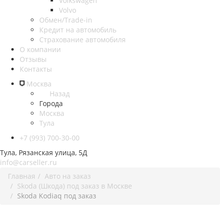
Volkswagen
Volvo
Обмен/Trade-in
Кредит на автомобиль
Страхование автомобиля
О компании
Отзывы
Контакты
Москва
Назад
Города
Москва
Тула
+7 (993) 700-30-00
Тула, Рязанская улица, 5Д
info@carseller.ru
Главная
Авто на заказ
Skoda (Шкода) под заказ в Москве
Skoda Kodiaq под заказ