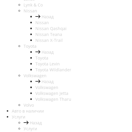
Lynk & Co
Nissan
Назад
Nissan
Nissan Qashqai
Nissan Teana
Nissan X-Trail
Toyota
Назад
Toyota
Toyota Levin
Toyota Wildlander
Volkswagen
Назад
Volkswagen
Volkswagen Jetta
Volkswagen Tharu
Volvo
Авто в наличии
Услуги
Назад
Услуги