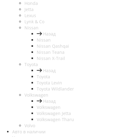
Honda
Jetta
Lexus
Lynk & Co
Nissan
Назад
Nissan
Nissan Qashqai
Nissan Teana
Nissan X-Trail
Toyota
Назад
Toyota
Toyota Levin
Toyota Wildlander
Volkswagen
Назад
Volkswagen
Volkswagen Jetta
Volkswagen Tharu
Volvo
Авто в наличии