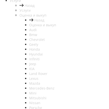
Услуги
Назад
Услуги
Оценка и выкуп
Назад
Оценка и выкуп
Audi
Bmw
Chevrolet
Geely
Honda
Hyundai
Infiniti
Jeep
KIA
Land Rover
Lexus
Mazda
Mercedes-Benz
Mini
Mitsubishi
Nissan
Porsche