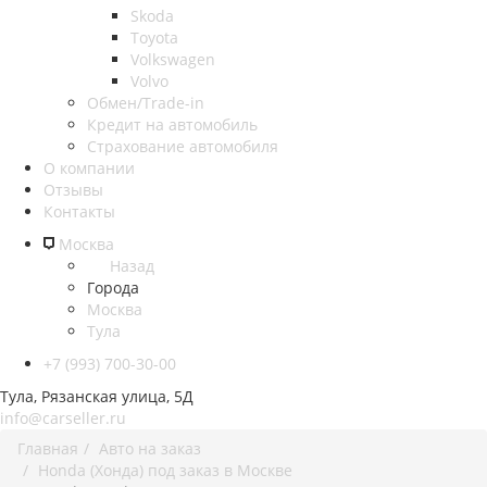
Skoda
Toyota
Volkswagen
Volvo
Обмен/Trade-in
Кредит на автомобиль
Страхование автомобиля
О компании
Отзывы
Контакты
Москва
Назад
Города
Москва
Тула
+7 (993) 700-30-00
Тула, Рязанская улица, 5Д
info@carseller.ru
Главная
Авто на заказ
Honda (Хонда) под заказ в Москве