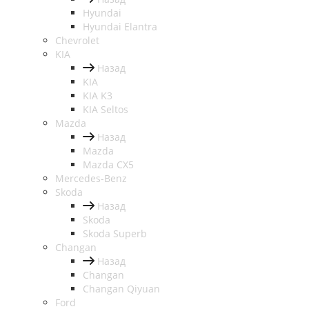
Hyundai
Hyundai Elantra
Chevrolet
KIA
Назад
KIA
KIA K3
KIA Seltos
Mazda
Назад
Mazda
Mazda CX5
Mercedes-Benz
Skoda
Назад
Skoda
Skoda Superb
Changan
Назад
Changan
Changan Qiyuan
Ford