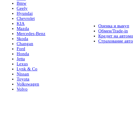
Bmw
Geely
Hyundai
Услуги
Chevrolet
KIA
Оценка и выкуп
Mazda
Авто в наличии
Обмен/Trade-in
Mercedes-Benz
Кредит на автом
Skoda
Страхование авт
Changan
Ford
Honda
Jetta
Lexus
Lynk & Co
Nissan
Toyota
Volkswagen
Volvo