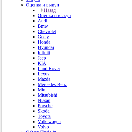
Оценка и выкуп
Назад
Оценка и выкуп
Audi
Bmw
Chevrolet
Geely
Honda
Hyundai
Infiniti
Jeep
KIA
Land Rover
Lexus
Mazda
Mercedes-Benz
Mini
Mitsubishi
Nissan
Porsche
Skoda
Toyota
Volkswagen
Volvo