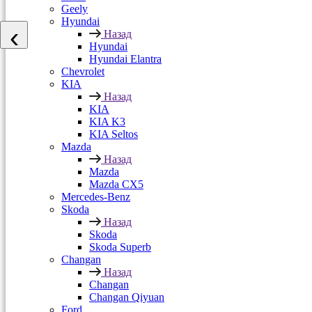
Geely
Hyundai
‹
Назад
Hyundai
Hyundai Elantra
Chevrolet
KIA
Назад
KIA
KIA K3
KIA Seltos
Mazda
Назад
Mazda
Mazda CX5
Mercedes-Benz
Skoda
Назад
Skoda
Skoda Superb
Changan
Назад
Changan
Changan Qiyuan
Ford