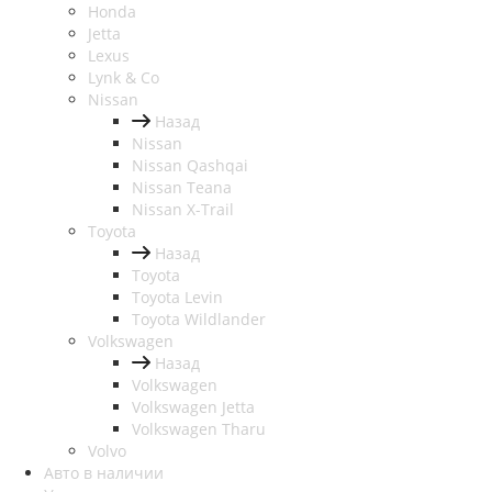
Honda
Jetta
Lexus
Lynk & Co
Nissan
Назад
Nissan
Nissan Qashqai
Nissan Teana
Nissan X-Trail
Toyota
Назад
Toyota
Toyota Levin
Toyota Wildlander
Volkswagen
Назад
Volkswagen
Volkswagen Jetta
Volkswagen Tharu
Volvo
Авто в наличии