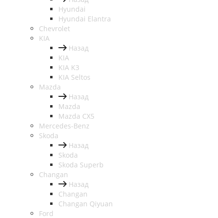
Hyundai
Hyundai Elantra
Chevrolet
KIA
Назад
KIA
KIA K3
KIA Seltos
Mazda
Назад
Mazda
Mazda CX5
Mercedes-Benz
Skoda
Назад
Skoda
Skoda Superb
Changan
Назад
Changan
Changan Qiyuan
Ford