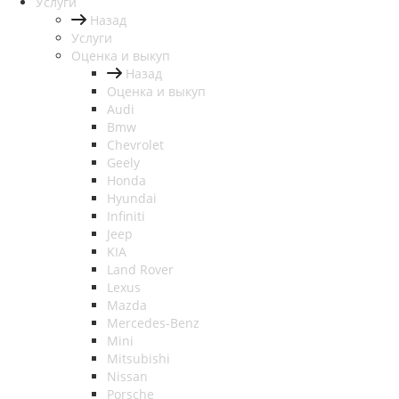
Услуги
Назад
Услуги
Оценка и выкуп
Назад
Оценка и выкуп
Audi
Bmw
Chevrolet
Geely
Honda
Hyundai
Infiniti
Jeep
KIA
Land Rover
Lexus
Mazda
Mercedes-Benz
Mini
Mitsubishi
Nissan
Porsche