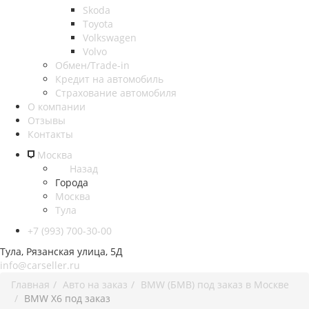
Skoda
Toyota
Volkswagen
Volvo
Обмен/Trade-in
Кредит на автомобиль
Страхование автомобиля
О компании
Отзывы
Контакты
Москва
Назад
Города
Москва
Тула
+7 (993) 700-30-00
Тула, Рязанская улица, 5Д
info@carseller.ru
Главная
Авто на заказ
BMW (БМВ) под заказ в Москве
BMW X6 под заказ