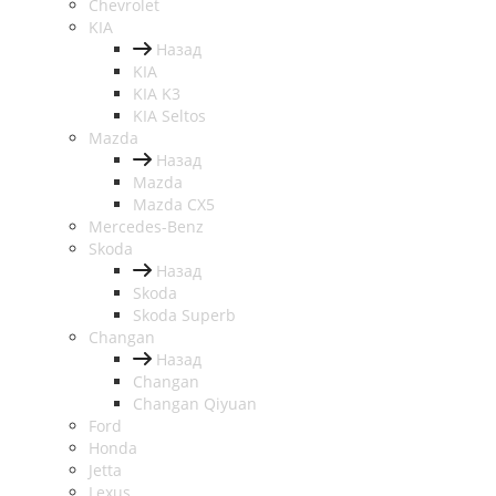
Chevrolet
KIA
Назад
KIA
KIA K3
KIA Seltos
Mazda
Назад
Mazda
Mazda CX5
Mercedes-Benz
Skoda
Назад
Skoda
Skoda Superb
Changan
Назад
Changan
Changan Qiyuan
Ford
Honda
Jetta
Lexus