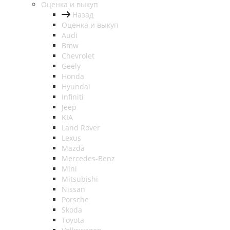
Оценка и выкуп
Назад
Оценка и выкуп
Audi
Bmw
Chevrolet
Geely
Honda
Hyundai
Infiniti
Jeep
KIA
Land Rover
Lexus
Mazda
Mercedes-Benz
Mini
Mitsubishi
Nissan
Porsche
Skoda
Toyota