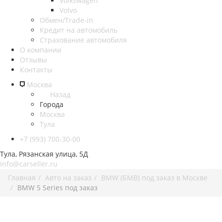
Volkswagen
Volvo
Обмен/Trade-in
Кредит на автомобиль
Страхование автомобиля
О компании
Отзывы
Контакты
Москва
Назад
Города
Москва
Тула
+7 (993) 700-30-00
Тула, Рязанская улица, 5Д
info@carseller.ru
Главная
Авто на заказ
BMW (БМВ) под заказ в Москве
BMW 5 Series под заказ