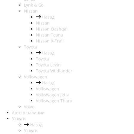
Lynk & Co
Nissan
Назад
Nissan
Nissan Qashqai
Nissan Teana
Nissan X-Trail
Toyota
Назад
Toyota
Toyota Levin
Toyota Wildlander
Volkswagen
Назад
Volkswagen
Volkswagen Jetta
Volkswagen Tharu
Volvo
Авто в наличии
Услуги
Назад
Услуги