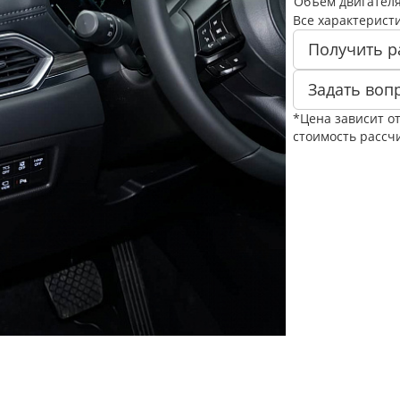
Объем двигателя
Все характерист
Получить р
Задать воп
*Цена зависит о
стоимость рассч