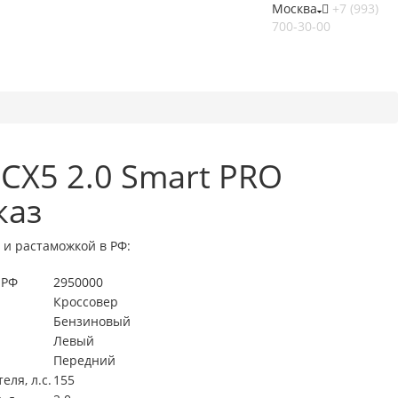
Москва
+7 (993)
700-30-00
CX5 2.0 Smart PRO
каз
 и растаможкой в РФ:
 РФ
2950000
Кроссовер
Бензиновый
Левый
Передний
ля, л.с.
155