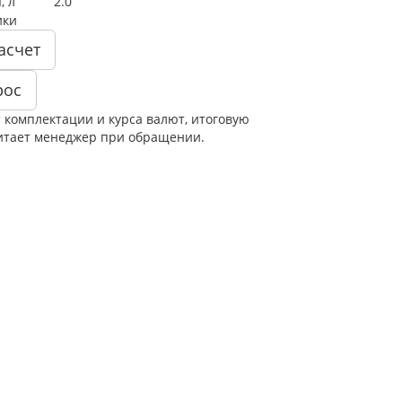
, л
2.0
ики
асчет
рос
т комплектации и курса валют, итоговую
итает менеджер при обращении.