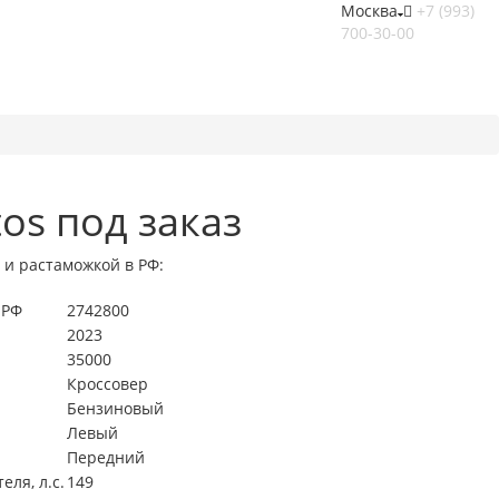
Москва
+7 (993)
700-30-00
tos под заказ
 и растаможкой в РФ:
 РФ
2742800
2023
35000
Кроссовер
Бензиновый
Левый
Передний
ля, л.с.
149