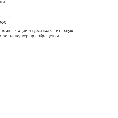
ики
рос
т комплектации и курса валют, итоговую
итает менеджер при обращении.