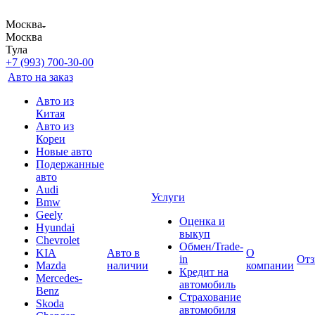
Москва
Москва
Тула
+7 (993) 700-30-00
Авто на заказ
Авто из
Китая
Авто из
Кореи
Новые авто
Подержанные
авто
Audi
Услуги
Bmw
Geely
Оценка и
Hyundai
выкуп
Chevrolet
Обмен/Trade-
KIA
Авто в
О
in
От
Mazda
наличии
компании
Кредит на
Mercedes-
автомобиль
Benz
Страхование
Skoda
автомобиля