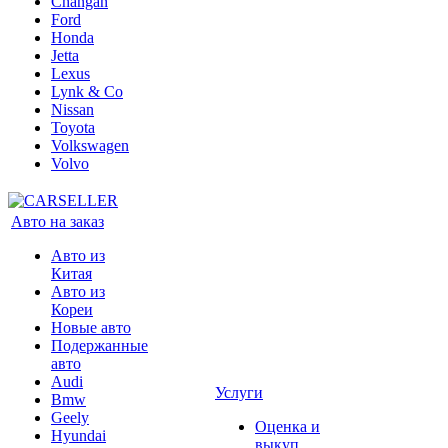
Changan
Ford
Honda
Jetta
Lexus
Lynk & Co
Nissan
Toyota
Volkswagen
Volvo
Авто на заказ
Авто из
Китая
Авто из
Кореи
Новые авто
Подержанные
авто
Audi
Услуги
Bmw
Geely
Оценка и
Hyundai
выкуп