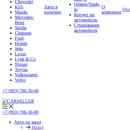
Chevrolet
Обмен/Trade-
KIA
Авто в
О
in
От
Mazda
наличии
компании
Кредит на
Mercedes-
автомобиль
Benz
Страхование
Skoda
автомобиля
Changan
Ford
Honda
Jetta
Lexus
Lynk & Co
Nissan
Toyota
Volkswagen
Volvo
+7 (993) 700-30-00
+7 (993) 700-30-00
Авто на заказ
Назад