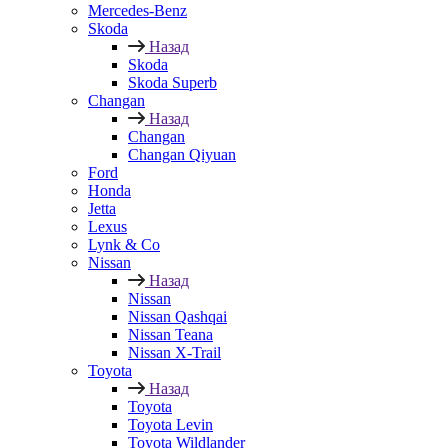
Mercedes-Benz
Skoda
Назад
Skoda
Skoda Superb
Changan
Назад
Changan
Changan Qiyuan
Ford
Honda
Jetta
Lexus
Lynk & Co
Nissan
Назад
Nissan
Nissan Qashqai
Nissan Teana
Nissan X-Trail
Toyota
Назад
Toyota
Toyota Levin
Toyota Wildlander